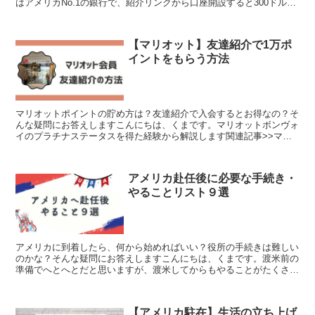
はアメリカNo.1の銀行で、紹介リンクから口座開設すると300ドルも
らえますこの記事では、Chase銀行をおすすめす...
【マリオット】友達紹介で1万ポ
イントをもらう方法
マリオットポイントの貯め方は？友達紹介で入会するとお得なの？そ
んな疑問にお答えしますこんにちは、くまです。マリオットボンヴォ
イのプラチナステータスを得た経験から解説します関連記事>>マリ
オットカード５種類を比較>>【年会費650＄】マリオッ...
アメリカ赴任後に必要な手続き・
やることリスト９選
アメリカに到着したら、何から始めればいい？役所の手続きは難しい
のかな？そんな疑問にお答えしますこんにちは、くまです。渡米前の
準備でへとへとだと思いますが、渡米してからもやることがたくさん
ありますので、2023年時点の情報をわかりやすく解説し...
【アメリカ駐在】生活の立ち上げ