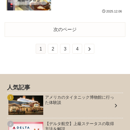
2025.12.06
次のページ
次
1
2
3
4
へ
人気記事
アメリカのタイタニック博物館に行っ
た体験談
【デルタ航空】上級ステータスの取得
方法を解説