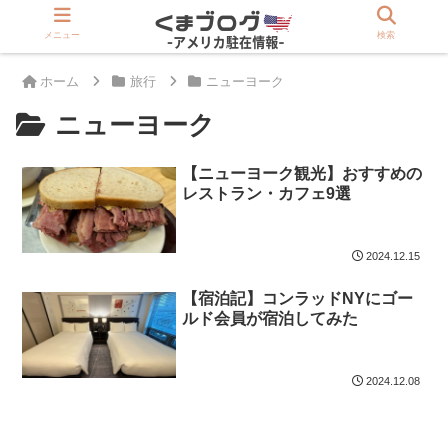
>>駐在員は登録必須「アメリカ版Rakuten」
メニュー
検索
ホーム
旅行
ニューヨーク
ニューヨーク
【ニューヨーク観光】おすすめの
レストラン・カフェ9選
2024.12.15
【宿泊記】コンラッドNYにゴー
ルド会員が宿泊してみた
2024.12.08