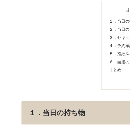
目
１．当日の
２．当日の
３．セキュ
４．予約確
５．指紋採
６．面接の
まとめ
１．当日の持ち物