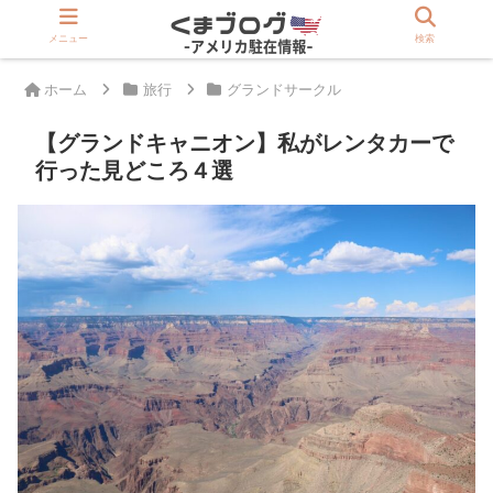
>>駐在員は登録必須「アメリカ版Rakuten」
メニュー
検索
ホーム
旅行
グランドサークル
【グランドキャニオン】私がレンタカーで
行った見どころ４選