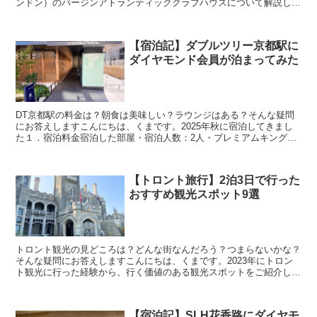
ンドン）のバージンアトランティッククラブハウスについて解説しま
す関連記事【宿泊記】コンラッドロンドン【宿泊記】アン...
【宿泊記】ダブルツリー京都駅に
ダイヤモンド会員が泊まってみた
DT京都駅の料金は？朝食は美味しい？ラウンジはある？そんな疑問
にお答えしますこんにちは、くまです。2025年秋に宿泊してきまし
た１．宿泊料金宿泊した部屋・宿泊人数：2人・プレミアムキング
（33㎡）・27,500円（税込み）・ポイント利用：4...
【トロント旅行】2泊3日で行った
おすすめ観光スポット9選
トロント観光の見どころは？どんな街なんだろう？つまらないかな？
そんな疑問にお答えしますこんにちは、くまです。2023年にトロン
ト観光に行った経験から、行く価値のある観光スポットをご紹介しま
す関連記事>>トロント観光モデルコース>>トロント観...
【宿泊記】SLH花香路にダイヤモ