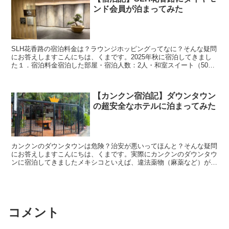
ンド会員が泊まってみた
SLH花香路の宿泊料金は？ラウンジホッピングってなに？そんな疑問
にお答えしますこんにちは、くまです。2025年秋に宿泊してきまし
た１．宿泊料金宿泊した部屋・宿泊人数：2人・和室スイート（50
㎡）・100,000円（税込み）・ポイント利用：1...
【カンクン宿泊記】ダウンタウン
の超安全なホテルに泊まってみた
カンクンのダウンタウンは危険？治安が悪いってほんと？そんな疑問
にお答えしますこんにちは、くまです。実際にカンクンのダウンタウ
ンに宿泊してきましたメキシコといえば、違法薬物（麻薬など）が広
がっていたり、強盗や銃の発砲事件が多いイメージがありま...
コメント