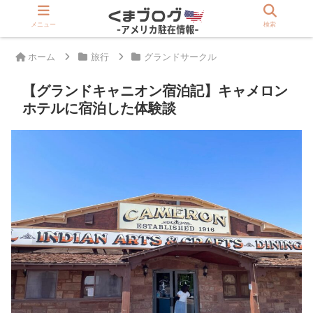
>>駐在員は登録必須「アメリカ版Rakuten」
メニュー
検索
ホーム
旅行
グランドサークル
【グランドキャニオン宿泊記】キャメロン
ホテルに宿泊した体験談