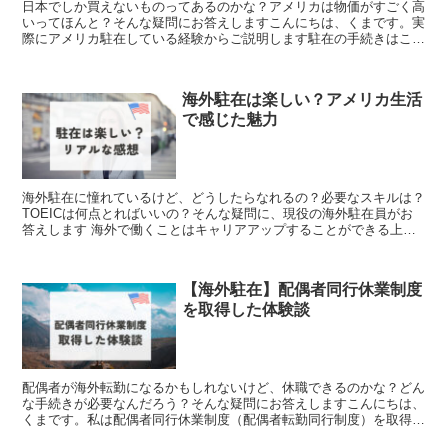
日本でしか買えないものってあるのかな？アメリカは物価がすごく高
いってほんと？そんな疑問にお答えしますこんにちは、くまです。実
際にアメリカ駐在している経験からご説明します駐在の手続きはこち
ら>>アメリカ赴任前に必要な準備２４選>>アメリカ赴任...
海外駐在は楽しい？アメリカ生活
で感じた魅力
海外駐在に憧れているけど、どうしたらなれるの？必要なスキルは？
TOEICは何点とればいいの？そんな疑問に、現役の海外駐在員がお
答えします 海外で働くことはキャリアアップすることができる上
に、手当てが付いて年収が大幅にアップするため、「駐在員になりた
い！」と思っている方は多いと思います
【海外駐在】配偶者同行休業制度
を取得した体験談
配偶者が海外転勤になるかもしれないけど、休職できるのかな？どん
な手続きが必要なんだろう？そんな疑問にお答えしますこんにちは、
くまです。私は配偶者同行休業制度（配偶者転勤同行制度）を取得し
て、配偶者のアメリカ駐在に帯同していますこの記事では、...